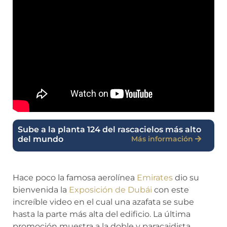
Sube a la planta 124 del rascacielos más alto
del mundo
Más información
Hace poco la famosa aerolínea
Emirates
dio su
bienvenida la
Exposición de Dubái
con este
increíble video en el cual una azafata se sube
hasta la parte más alta del edificio. La última
promoción muestra a la doble y paracaidista