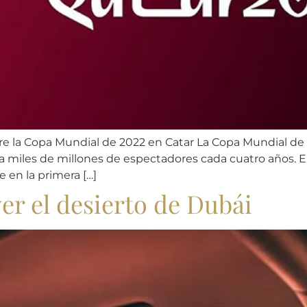
re la Copa Mundial de 2022 en Catar La Copa Mundial de 
 miles de millones de espectadores cada cuatro años. El 
e en la primera […]
er el desierto de Dubái