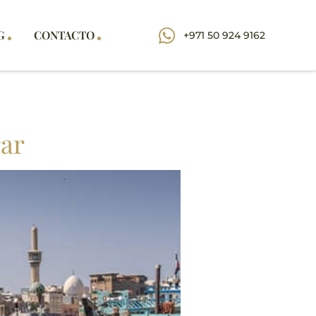
G
CONTACTO
+971 50 924 9162
rar