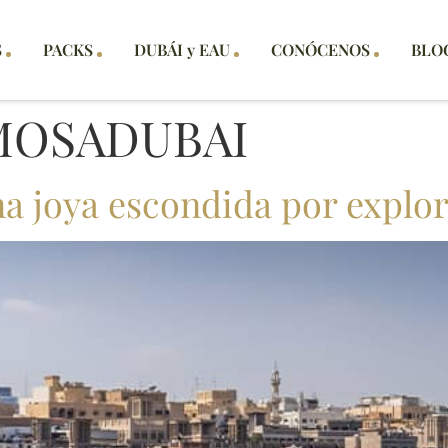
S
PACKS
DUBÁI y EAU
CONÓCENOS
BLO
MOSADUBAI
a joya escondida por explo